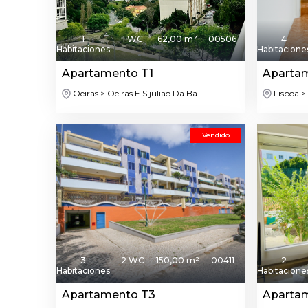
1
1 WC
62,00 m²
00506
4
Habitaciones
Habitacione
Apartamento T1
Aparta
Oeiras > Oeiras E S.julião Da Ba...
Lisboa >
Vendido
3
2 WC
150,00 m²
00411
2
Habitaciones
Habitacione
Apartamento T3
Aparta