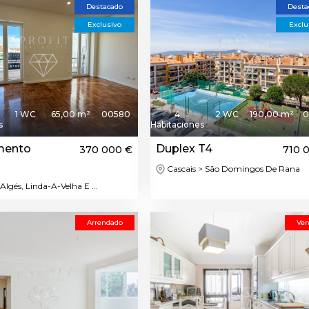
Destacado
Desta
Exclusivo
Exclu
1 WC
65,00 m²
00580
4
2 WC
190,00 m²
0
s
Habitaciones
mento
Duplex T4
370 000 €
710 
Cascais > São Domingos De Rana
Algés, Linda-A-Velha E ...
Arrendado
Ven