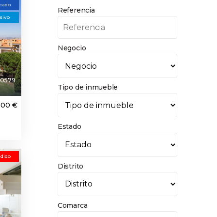
cado
Referencia
sivo
Negocio
0579
Tipo de inmueble
000 €
Estado
dido
Distrito
Comarca