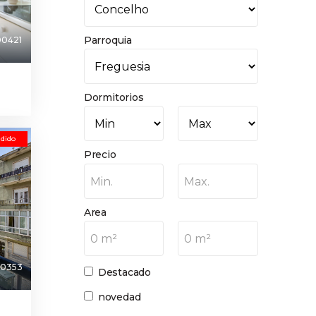
Parroquia
00421
Dormitorios
dido
Precio
Min.
Max.
Area
0 m²
0 m²
0353
Destacado
novedad