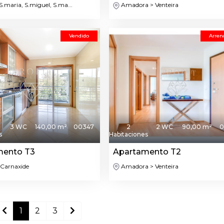
S.maria, S.miguel, S.ma...
Amadora > Venteira
Vendido
Arren
3 WC
140,00 m²
00347
2
2 WC
90,00 m²
0
s
Habitaciones
mento T3
Apartamento T2
 Carnaxide
Amadora > Venteira
1
2
3