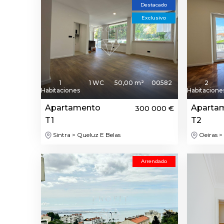
Destacado
Exclusivo
1
1 WC
50,00 m²
00582
2
Habitaciones
Habitacione
Apartamento
Aparta
300 000 €
T1
T2
Sintra > Queluz E Belas
Oeiras > 
Arrendado