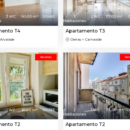
3 WC
141,00 m²
00460
3
2 WC
117,00 m²
s
Habitaciones
mento T4
Apartamento T3
 Alvalade
Oeiras > Carnaxide
Vendido
Ven
1 WC
81,00 m²
00386
2
1 WC
73,00 m²
0
s
Habitaciones
mento T2
Apartamento T2