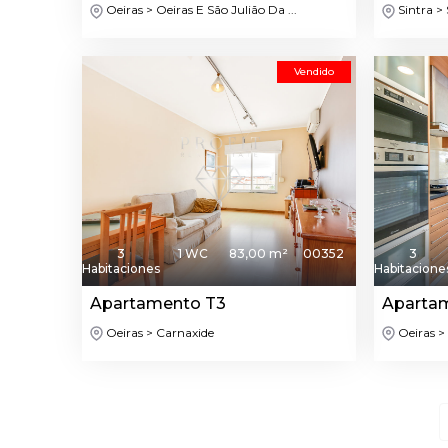
Oeiras > Oeiras E São Julião Da ...
Sintra > 
Vendido
3
1 WC
83,00 m²
00352
3
Habitaciones
Habitacione
Apartamento T3
Aparta
Oeiras > Carnaxide
Oeiras >