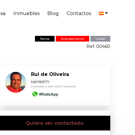
sa
Inmuebles
Blog
Contactos
Renta
Arrendamiento
Usado
Ref. 00460
Rui de Oliveira
969785771
Llamada a red móvil nacional
Quiero ser contactado