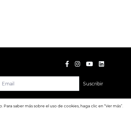
Suscribir
so. Para saber más sobre el uso de cookies, haga clic en “Ver más”.
so. Para saber más sobre el uso de cookies, haga clic en “Ver más”.