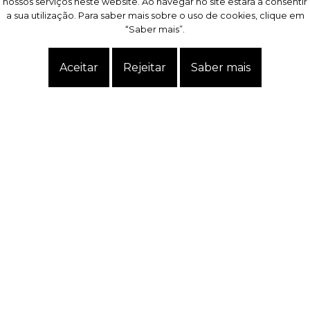
nossos serviços neste website. Ao navegar no site estará a consentir
nossos serviços neste website. Ao navegar no site estará a consentir
a sua utilização. Para saber mais sobre o uso de cookies, clique em
a sua utilização. Para saber mais sobre o uso de cookies, clique em
“Saber mais”.
“Saber mais”.
Aceitar
Aceitar
Rejeitar
Rejeitar
Saber mais
Saber mais
Exclusivo