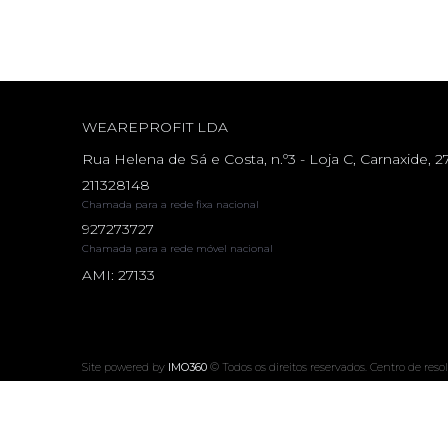
WEAREPROFIT LDA
Rua Helena de Sá e Costa, n.º3 - Loja C, Carnaxide, 2
211328148
Chamada para a rede fixa nacional
927273727
Chamada para a rede móvel nacional
AMI: 27133
Site powered by
IMO360
© Todos os direitos reservados.
Centro de resol