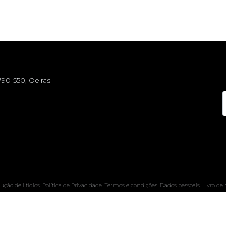
790-550, Oeiras
ução de litígios
.
Política de Privacidade.
Termos e condições.
Dados pessoais.
Livro de