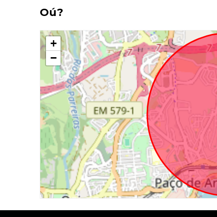
Oú?
+
−