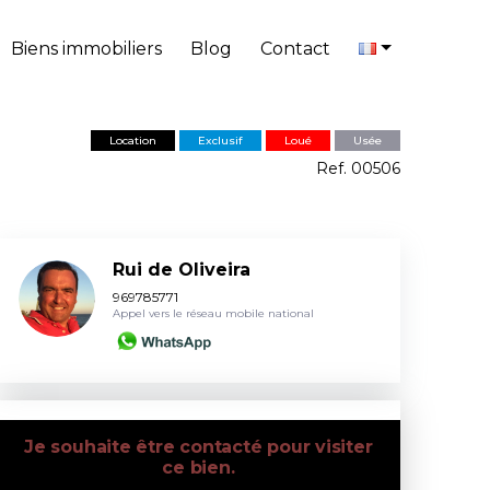
Biens immobiliers
Blog
Contact
Location
Exclusif
Loué
Usée
Ref. 00506
Rui de Oliveira
969785771
Appel vers le réseau mobile national
Je souhaite être contacté pour visiter
ce bien.