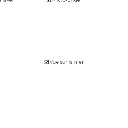
 laver
Micro-onde
Vue sur la mer