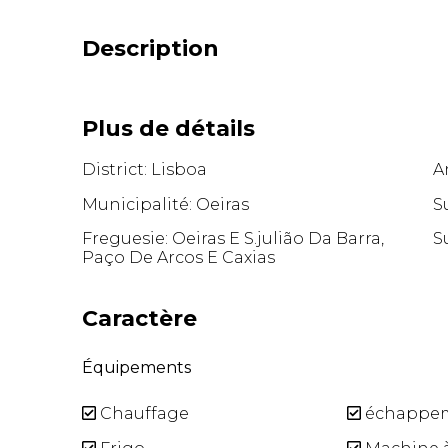
Description
Plus de détails
District: Lisboa
A
Municipalité: Oeiras
S
Freguesie: Oeiras E S.julião Da Barra,
S
Paço De Arcos E Caxias
Caractère
Équipements
Chauffage
échappe