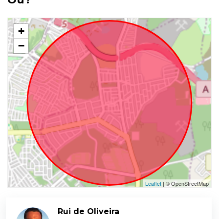
+
−
Leaflet
| © OpenStreetMap
Rui de Oliveira