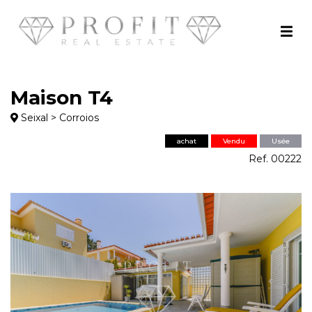
Maison T4
Seixal > Corroios
achat
Vendu
Usée
Ref. 00222